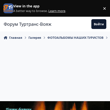
Перейти к содержанию
View in the app
×
Di
A better way to browse.
Learn more
.
Форум Туртранс-Вояж
Войти
Главная
Галерея
ФОТОАЛЬБОМЫ НАШИХ ТУРИСТОВ