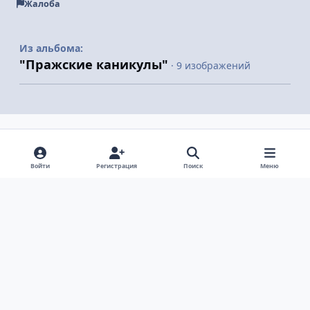
Жалоба
Из альбома:
"Пражские каникулы"
· 9 изображений
Поделиться
Подписчики
Войти
Регистрация
Поиск
Меню
Светлый режим
Темный режим
Системные предпочтения
v
k
Язык
Политика конфиденциальности
Обратная связь
Cookie-файлы
ООО Туртранс-Вояж
Powered by
Invision Community