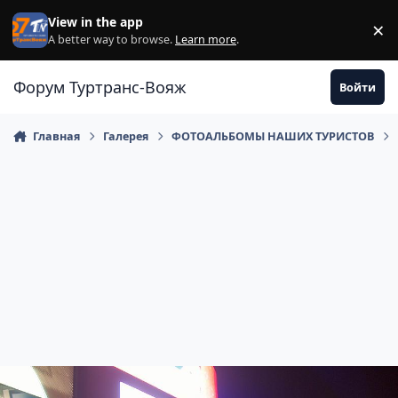
Перейти к содержанию
View in the app
×
Di
A better way to browse.
Learn more
.
Форум Туртранс-Вояж
Войти
Главная
Галерея
ФОТОАЛЬБОМЫ НАШИХ ТУРИСТОВ