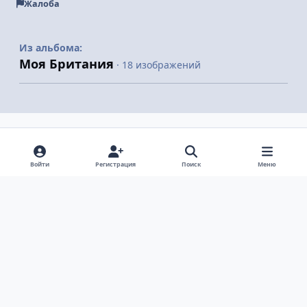
Жалоба
Из альбома:
Моя Британия
· 18 изображений
Поделиться
Подписчики
Войти
Регистрация
Поиск
Меню
Светлый режим
Темный режим
Системные предпочтения
v
k
Язык
Политика конфиденциальности
Обратная связь
Cookie-файлы
ООО Туртранс-Вояж
Powered by
Invision Community