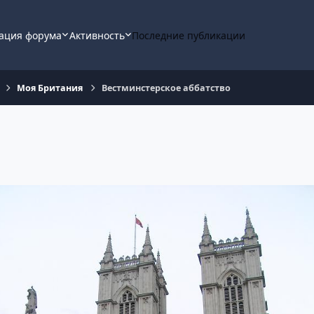
ация форума
Активность
Последние публикации
Моя Британия
Вестминстерское аббатство