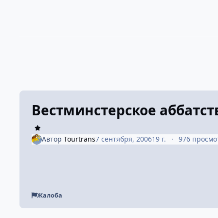
Вестминстерское аббатст
Автор
Tourtrans
7 сентября, 2006
19 г.
976 просмо
Жалоба