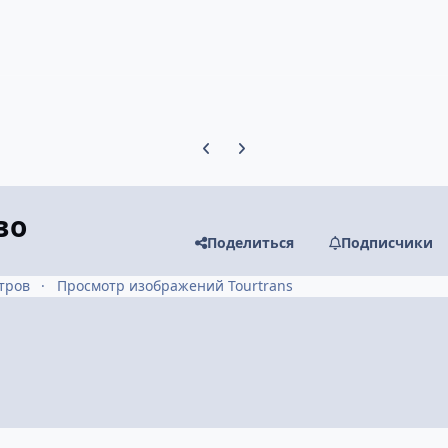
Предыдущий слайд карусели
Следующий слайд карусели
во
Поделиться
Подписчики
тров
Просмотр изображений Tourtrans