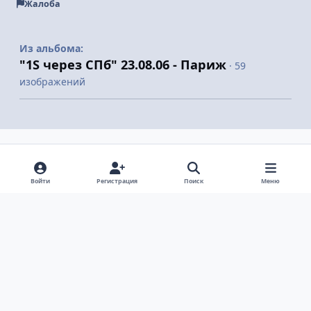
Жалоба
Из альбома:
"1S через СПб" 23.08.06 - Париж
· 59
изображений
Поделиться
Подписчики
Войти
Регистрация
Поиск
Меню
Светлый режим
Темный режим
Системные предпочтения
v
k
Язык
Политика конфиденциальности
Обратная связь
Cookie-файлы