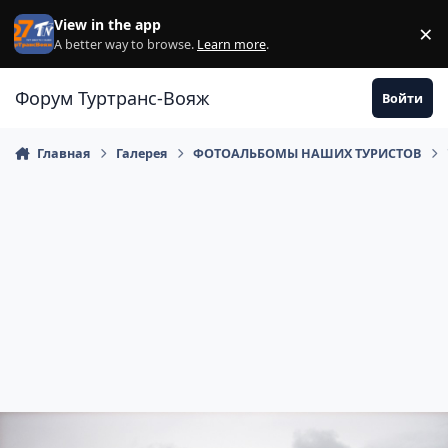
Перейти к содержанию
View in the app
×
Di
A better way to browse.
Learn more
.
Форум Туртранс-Вояж
Войти
Главная
Галерея
ФОТОАЛЬБОМЫ НАШИХ ТУРИСТОВ