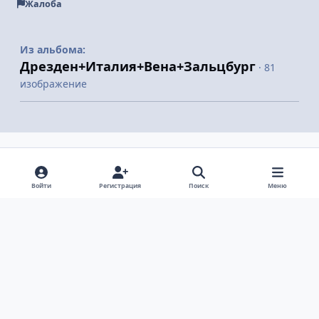
Жалоба
Из альбома:
Дрезден+Италия+Вена+Зальцбург
· 81
изображение
Поделиться
Подписчики
Войти
Регистрация
Поиск
Меню
Светлый режим
Темный режим
Системные предпочтения
v
k
Язык
Политика конфиденциальности
Обратная связь
Cookie-файлы