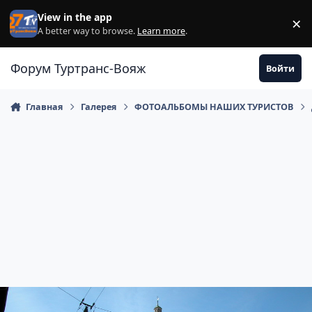
Перейти к содержанию
View in the app
×
Di
A better way to browse.
Learn more
.
Форум Туртранс-Вояж
Войти
Главная
Галерея
ФОТОАЛЬБОМЫ НАШИХ ТУРИСТОВ