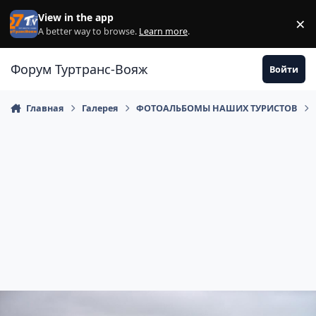
Перейти к содержанию
View in the app
×
Di
A better way to browse.
Learn more
.
Форум Туртранс-Вояж
Войти
Главная
Галерея
ФОТОАЛЬБОМЫ НАШИХ ТУРИСТОВ