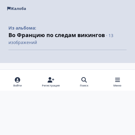
Жалоба
Из альбома:
Во Францию по следам викингов
· 13
изображений
Поделиться
Подписчики
Войти
Регистрация
Поиск
Меню
Светлый режим
Темный режим
Системные предпочтения
v
k
Язык
Политика конфиденциальности
Обратная связь