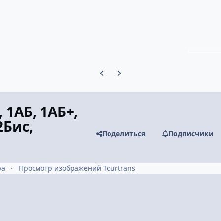
Предыдущий слайд карусели
Следующий слайд карусели
 1АБ, 1АБ+,
2Бис,
Поделиться
Подписчики
ра
Просмотр изображений Tourtrans