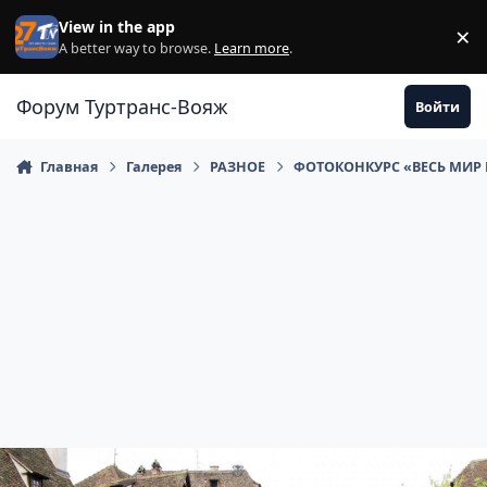
Перейти к содержанию
View in the app
×
Di
A better way to browse.
Learn more
.
Форум Туртранс-Вояж
Войти
Главная
Галерея
РАЗНОЕ
ФОТОКОНКУРС «ВЕСЬ МИР 