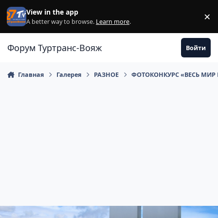
Перейти к содержанию
View in the app
×
Di
A better way to browse.
Learn more
.
Форум Туртранс-Вояж
Войти
Главная
Галерея
РАЗНОЕ
ФОТОКОНКУРС «ВЕСЬ МИР 