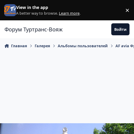
Перейти к содержанию
View in the app
×
Di
A better way to browse.
Learn more
.
Форум Туртранс-Вояж
Войти
Главная
Галерея
Альбомы пользователей
AF avia 