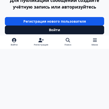
Для публикации сообщений создайте
учётную запись или авторизуйтесь
Регистрация нового пользователя
Войти
Войти
Регистрация
Поиск
Меню
Светлый режим
Темный режим
Системные предпочтения
v
k
Язык
Политика конфиденциальности
Обратная связь
Cookie-файлы
ООО Туртранс-Вояж
Powered by
Invision Community