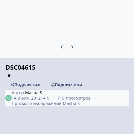
Предыдущий слайд карусели
Следующий слайд карусели
DSC04615
Поделиться
Подписчики
Автор
Masha S
14 июля, 2012
14 г.
719 просмотров
Просмотр изображений Masha S