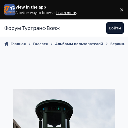
Перейти к содержанию
View in the app
×
Di
A better way to browse.
Learn more
.
Форум Туртранс-Вояж
Войти
Главная
Галерея
Альбомы пользователей
Берлин.