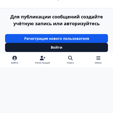
Для публикации сообщений создайте
учётную запись или авторизуйтесь
Регистрация нового пользователя
Войти
Войти
Регистрация
Поиск
Меню
Светлый режим
Темный режим
Системные предпочтения
v
k
Язык
Политика конфиденциальности
Обратная связь
Cookie-файлы
ООО Туртранс-Вояж
Powered by
Invision Community