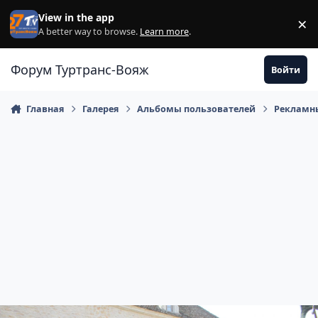
Перейти к содержанию
View in the app
×
Di
A better way to browse.
Learn more
.
Форум Туртранс-Вояж
Войти
Главная
Галерея
Альбомы пользователей
Рекламны