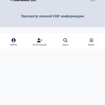
Просмотр полной EXIF информации
Поделиться
Подписчики
Войти
Регистрация
Поиск
Меню
Светлый режим
Темный режим
Системные предпочтения
v
k
Язык
Политика конфиденциальности
Обратная связь
Cookie-файлы
ООО Туртранс-Вояж
Powered by
Invision Community