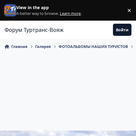
Перейти к содержанию
View in the app
×
Di
A better way to browse.
Learn more
.
Форум Туртранс-Вояж
Войти
Главная
Галерея
ФОТОАЛЬБОМЫ НАШИХ ТУРИСТОВ