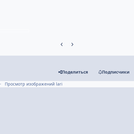
Предыдущий слайд карусели
Следующий слайд карусели
Поделиться
Подписчики
Просмотр изображений lari