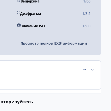
Выдержка
1/60
Диафрагма
f/3.5
Значение ISO
1600
Просмотр полной EXIF информации
comment_1191
Author stats
авторизуйтесь