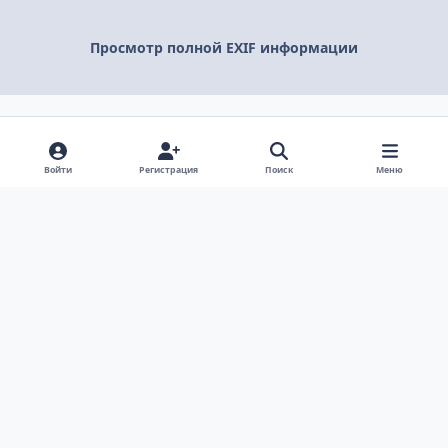
Просмотр полной EXIF информации
Поделиться
Подписчики
Войти
Регистрация
Поиск
Меню
Светлый режим
Темный режим
Системные предпочтения
v
k
Язык
Политика конфиденциальности
Обратная связь
Cookie-файлы
ООО Туртранс-Вояж
Powered by
Invision Community