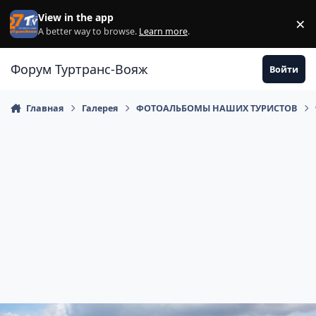
Перейти к содержанию
View in the app
×
Di
A better way to browse.
Learn more
.
Форум Туртранс-Вояж
Войти
Главная
Галерея
ФОТОАЛЬБОМЫ НАШИХ ТУРИСТОВ