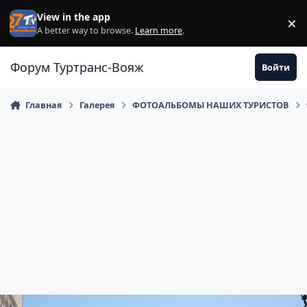
Перейти к содержанию
View in the app
×
Di
A better way to browse.
Learn more
.
Форум Туртранс-Вояж
Войти
Главная
Галерея
ФОТОАЛЬБОМЫ НАШИХ ТУРИСТОВ