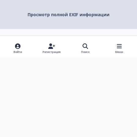
Просмотр полной EXIF информации
Поделиться
Подписчики
Войти
Регистрация
Поиск
Меню
Светлый режим
Темный режим
Системные предпочтения
v
k
Язык
Политика конфиденциальности
Обратная связь
Cookie-файлы
ООО Туртранс-Вояж
Powered by
Invision Community