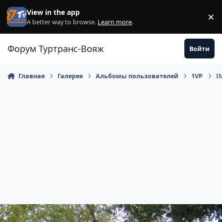
Перейти к содержанию
View in the app
×
Di
A better way to browse.
Learn more
.
Форум Туртранс-Вояж
Войти
Главная
Галерея
Альбомы пользователей
1VP
I