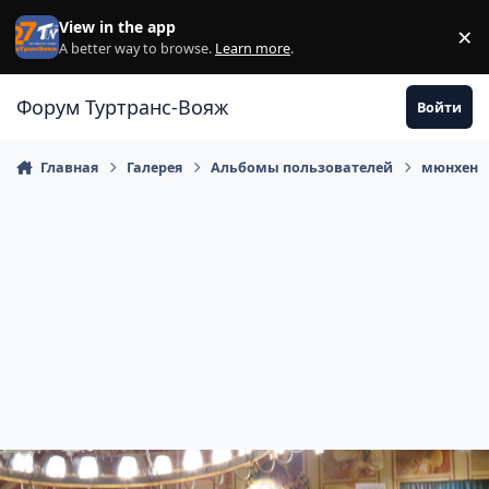
Перейти к содержанию
View in the app
×
Di
A better way to browse.
Learn more
.
Форум Туртранс-Вояж
Войти
Главная
Галерея
Альбомы пользователей
мюнхен