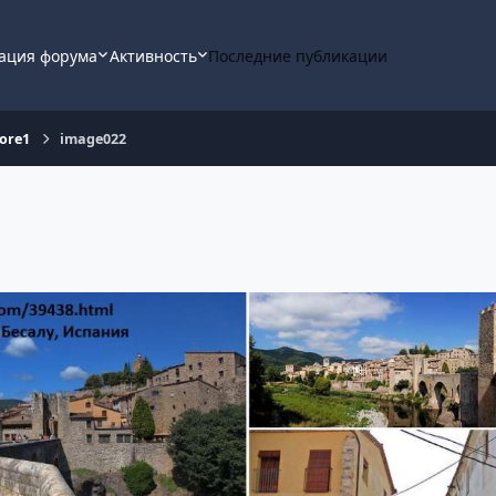
ация форума
Активность
Последние публикации
ore1
image022