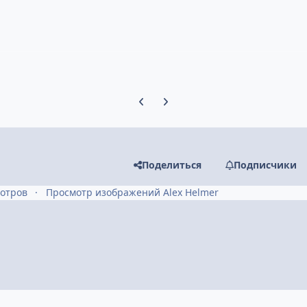
Предыдущий слайд карусели
Следующий слайд карусели
Поделиться
Подписчики
мотров
Просмотр изображений Alex Helmer