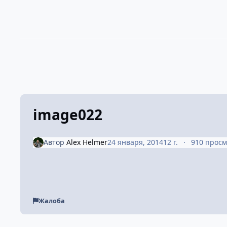
image022
Автор
Alex Helmer
24 января, 2014
12 г.
910 прос
Жалоба