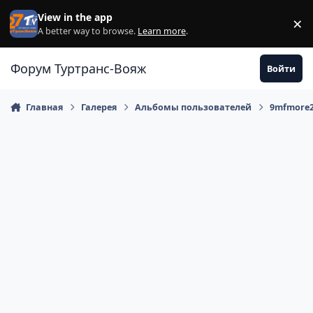
Перейти к содержанию
View in the app
×
Di
A better way to browse.
Learn more
.
Форум Туртранс-Вояж
Войти
Главная
Галерея
Альбомы пользователей
9mfmore2