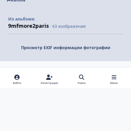
Жалоба
Из альбома:
9mfmore2paris
· 63 изображения
Просмотр EXIF информации фотографии
Поделиться
Подписчики
Войти
Регистрация
Поиск
Меню
Светлый режим
Темный режим
Системные предпочтения
v
k
Язык
Политика конфиденциальности
Обратная связь