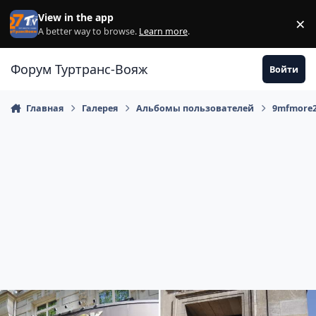
Перейти к содержанию
View in the app
×
Di
A better way to browse.
Learn more
.
Форум Туртранс-Вояж
Войти
Главная
Галерея
Альбомы пользователей
9mfmore2