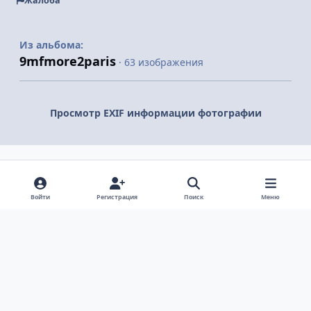
Жалоба
Из альбома:
9mfmore2paris
· 63 изображения
Просмотр EXIF информации фотографии
Поделиться
Подписчики
Войти
Регистрация
Поиск
Меню
Светлый режим
Темный режим
Системные предпочтения
v
k
Язык
Политика конфиденциальности
Обратная связь