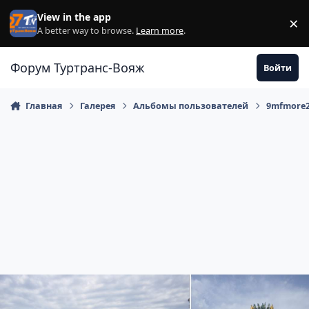
Перейти к содержанию
View in the app
×
Di
A better way to browse.
Learn more
.
Форум Туртранс-Вояж
Войти
Главная
Галерея
Альбомы пользователей
9mfmore2