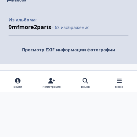
Жалоба
Из альбома:
9mfmore2paris
· 63 изображения
Просмотр EXIF информации фотографии
Поделиться
Подписчики
Войти
Регистрация
Поиск
Меню
Светлый режим
Темный режим
Системные предпочтения
v
k
Язык
Политика конфиденциальности
Обратная связь