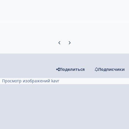
Предыдущий слайд карусели
Следующий слайд карусели
Поделиться
Подписчики
Просмотр изображений kavr