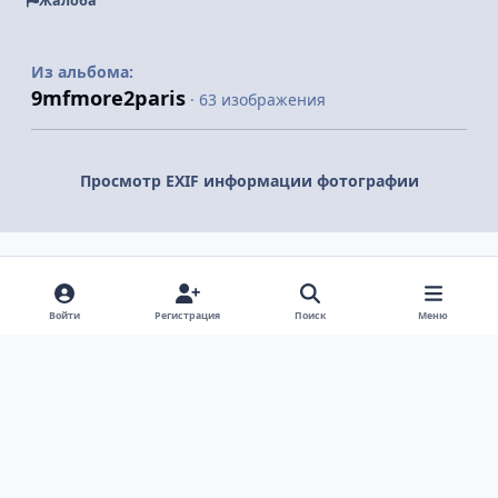
Жалоба
Из альбома:
9mfmore2paris
· 63 изображения
Просмотр EXIF информации фотографии
Поделиться
Подписчики
Войти
Регистрация
Поиск
Меню
Светлый режим
Темный режим
Системные предпочтения
v
k
Язык
Политика конфиденциальности
Обратная связь