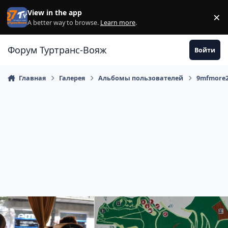
Перейти к содержанию
View in the app
×
Di
A better way to browse.
Learn more
.
Форум Туртранс-Вояж
Войти
Главная
Галерея
Альбомы пользователей
9mfmore2