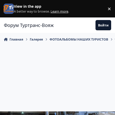
Перейти к содержанию
View in the app
×
Di
A better way to browse.
Learn more
.
Форум Туртранс-Вояж
Войти
Главная
Галерея
ФОТОАЛЬБОМЫ НАШИХ ТУРИСТОВ