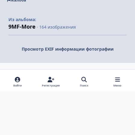
Жалоба
Из альбома:
9MF-More
· 164 изображения
Просмотр EXIF информации фотографии
Поделиться
Подписчики
Войти
Регистрация
Поиск
Меню
Светлый режим
Темный режим
Системные предпочтения
v
k
Язык
Политика конфиденциальности
Обратная связь