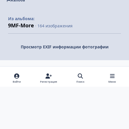
Жалоба
Из альбома:
9MF-More
· 164 изображения
Просмотр EXIF информации фотографии
Поделиться
Подписчики
Войти
Регистрация
Поиск
Меню
Светлый режим
Темный режим
Системные предпочтения
v
k
Язык
Политика конфиденциальности
Обратная связь