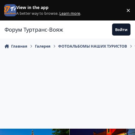
Перейти к содержанию
View in the app
×
Di
A better way to browse.
Learn more
.
Форум Туртранс-Вояж
Войти
Главная
Галерея
ФОТОАЛЬБОМЫ НАШИХ ТУРИСТОВ