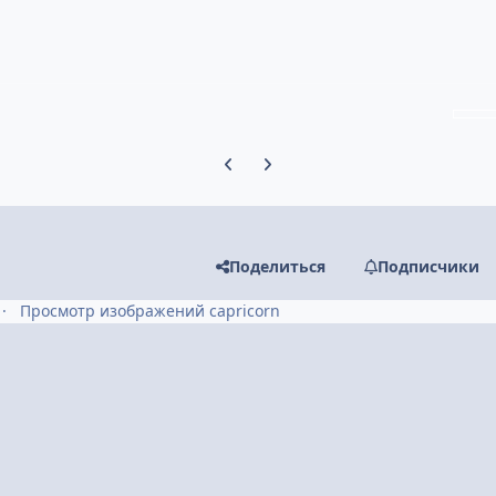
Предыдущий слайд карусели
Следующий слайд карусели
Поделиться
Подписчики
Просмотр изображений capricorn