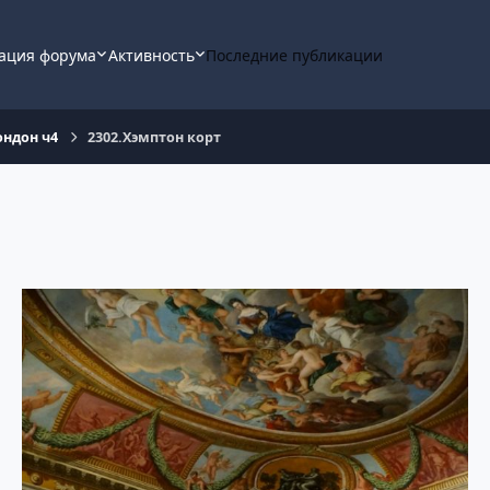
ация форума
Активность
Последние публикации
ондон ч4
2302.Хэмптон корт