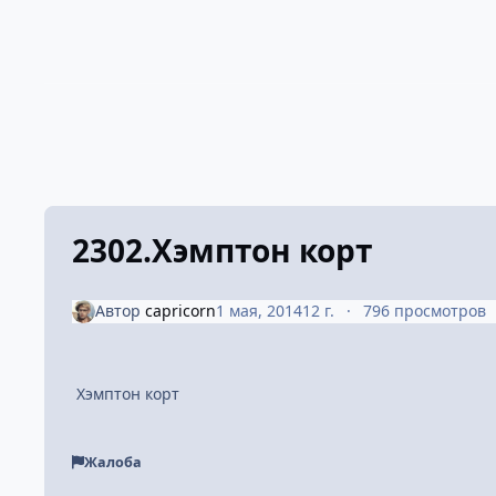
2302.Хэмптон корт
Автор
capricorn
1 мая, 2014
12 г.
796 просмотров
Хэмптон корт
Жалоба