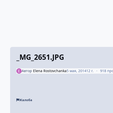
_MG_2651.JPG
Автор
Elena Rostovchanka
5 мая, 2014
12 г.
918 пр
Жалоба