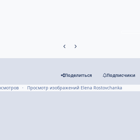
Предыдущий слайд карусели
Следующий слайд карусели
Поделиться
Подписчики
осмотров
Просмотр изображений Elena Rostovchanka