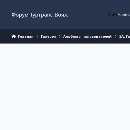
Перейти к содержанию
Форум Туртранс-Вояж
Сайт
Навиг
Главная
Галерея
Альбомы пользователей
5А: Г