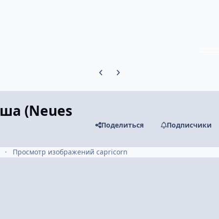
Предыдущий слайд карусели
Следующий слайд карусели
уша (Neues
Поделиться
Подписчики
Просмотр изображений capricorn