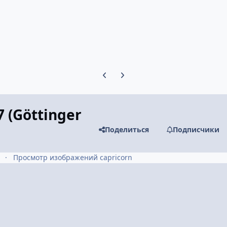
Предыдущий слайд карусели
Следующий слайд карусели
 (Göttinger
Поделиться
Подписчики
Просмотр изображений capricorn