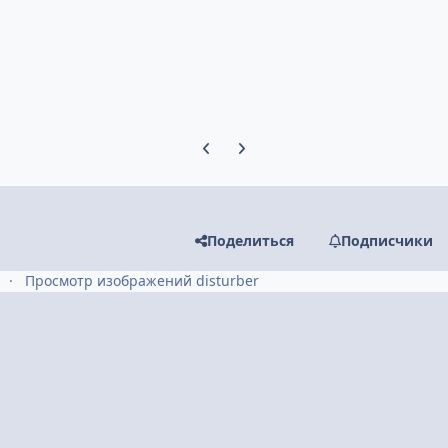
Предыдущий слайд карусели
Следующий слайд карусели
Поделиться
Подписчики
Просмотр изображений disturber