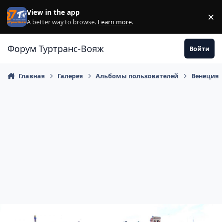
Перейти к содержанию
View in the app
×
Di
A better way to browse.
Learn more
.
Форум Туртранс-Вояж
Войти
Главная
Галерея
Альбомы пользователей
Венеция