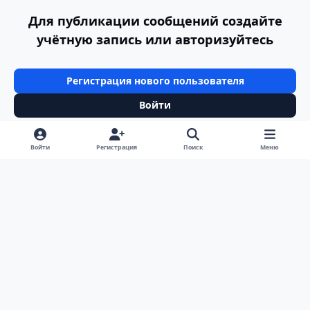
Для публикации сообщений создайте
учётную запись или авторизуйтесь
Регистрация нового пользователя
Войти
Войти
Регистрация
Поиск
Меню
Светлый режим
Темный режим
Системные предпочтения
v
k
Язык
Политика конфиденциальности
Обратная связь
Cookie-файлы
ООО Туртранс-Вояж
Powered by
Invision Community