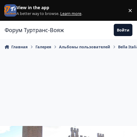
Перейти к содержанию
View in the app
×
Di
A better way to browse.
Learn more
.
Форум Туртранс-Вояж
Войти
Главная
Галерея
Альбомы пользователей
Bella Itali