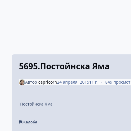
5695.Постойнска Яма
Автор
capricorn
24 апреля, 2015
11 г.
849 просмот
Постойнска Яма
Жалоба