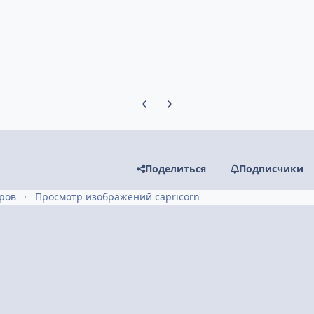
Предыдущий слайд карусели
Следующий слайд карусели
Поделиться
Подписчики
ров
Просмотр изображений capricorn