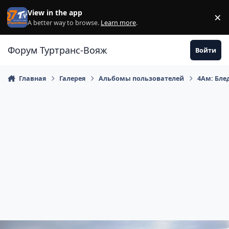
Перейти к содержанию
View in the app
×
Di
A better way to browse.
Learn more
.
Форум Туртранс-Вояж
Войти
Главная
Галерея
Альбомы пользователей
4Ам: Бле