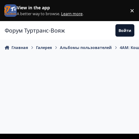
Перейти к содержанию
View in the app
×
Di
A better way to browse.
Learn more
.
Форум Туртранс-Вояж
Войти
Главная
Галерея
Альбомы пользователей
4АМ: Кош