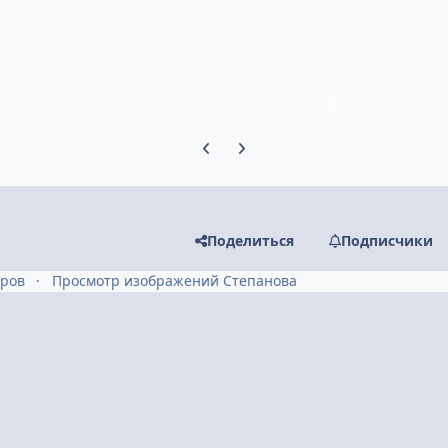
Предыдущий слайд карусели
Следующий слайд карусели
Поделиться
Подписчики
тров
Просмотр изображений Степанова