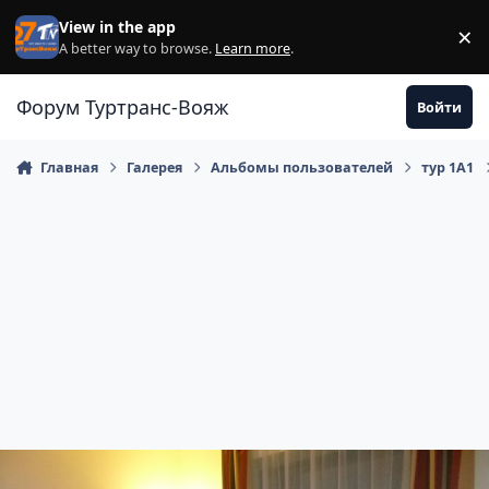
Перейти к содержанию
View in the app
×
Di
A better way to browse.
Learn more
.
Форум Туртранс-Вояж
Войти
Главная
Галерея
Альбомы пользователей
тур 1А1