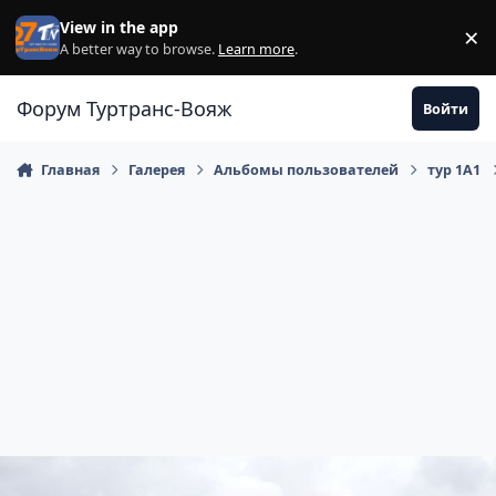
Перейти к содержанию
View in the app
×
Di
A better way to browse.
Learn more
.
Форум Туртранс-Вояж
Войти
Главная
Галерея
Альбомы пользователей
тур 1А1