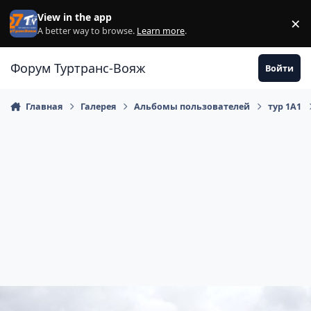
Перейти к содержанию
View in the app
×
Di
A better way to browse.
Learn more
.
Форум Туртранс-Вояж
Войти
Главная
Галерея
Альбомы пользователей
тур 1А1