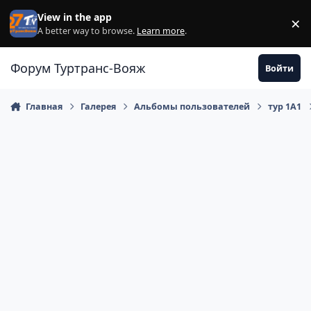
Перейти к содержанию
View in the app
×
Di
A better way to browse.
Learn more
.
Форум Туртранс-Вояж
Войти
Главная
Галерея
Альбомы пользователей
тур 1А1