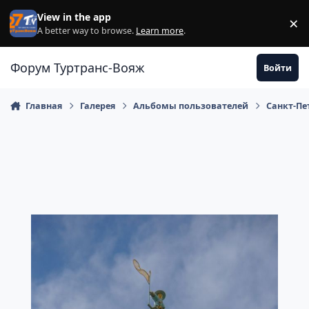
Перейти к содержанию
View in the app
×
Di
A better way to browse.
Learn more
.
Форум Туртранс-Вояж
Войти
Главная
Галерея
Альбомы пользователей
Санкт-Пет