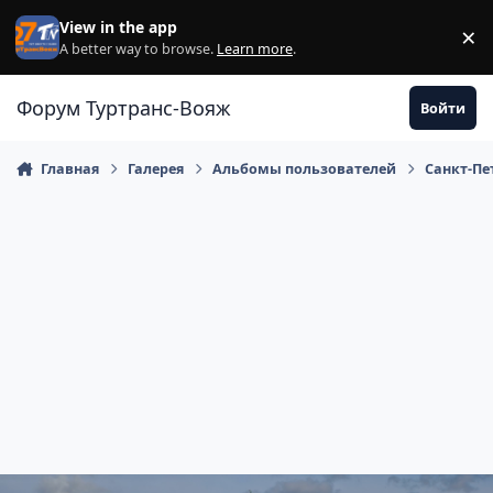
Перейти к содержанию
View in the app
×
Di
A better way to browse.
Learn more
.
Форум Туртранс-Вояж
Войти
Главная
Галерея
Альбомы пользователей
Санкт-Пет