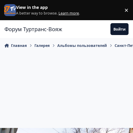
Перейти к содержанию
View in the app
×
Di
A better way to browse.
Learn more
.
Форум Туртранс-Вояж
Войти
Главная
Галерея
Альбомы пользователей
Санкт-Пет