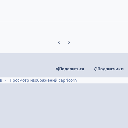
Предыдущий слайд карусели
Следующий слайд карусели
Поделиться
Подписчики
в
Просмотр изображений capricorn