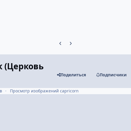
Предыдущий слайд карусели
Следующий слайд карусели
к (Церковь
Поделиться
Подписчики
в
Просмотр изображений capricorn