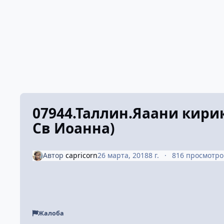
07944.Таллин.Яаани кири
Св Иоанна)
Автор
capricorn
26 марта, 2018
8 г.
816 просмотро
Жалоба