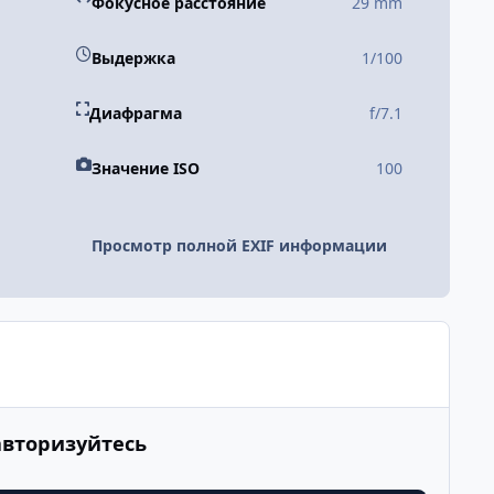
Фокусное расстояние
29 mm
Выдержка
1/100
Диафрагма
f/7.1
Значение ISO
100
Просмотр полной EXIF информации
авторизуйтесь