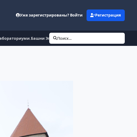
Уже зарегистрированы? Войти
Регистрация
Лабораториуми.Башни Эппинг и Грусбекетагуне
Поиск...