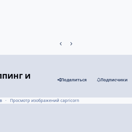
Предыдущий слайд карусели
Следующий слайд карусели
пинг и
Поделиться
Подписчики
в
Просмотр изображений capricorn