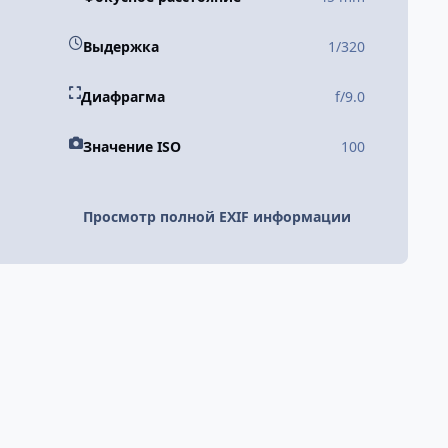
Выдержка
1/320
Диафрагма
f/9.0
Значение ISO
100
Просмотр полной EXIF информации
Последнее
v
k