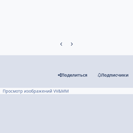
Предыдущий слайд карусели
Следующий слайд карусели
Поделиться
Подписчики
Просмотр изображений VV&MM