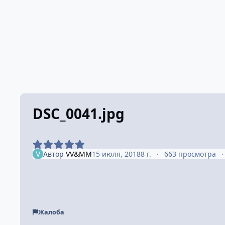
DSC_0041.jpg
Автор
VV&MM
15 июля, 2018
8 г.
663 просмотра
Жалоба