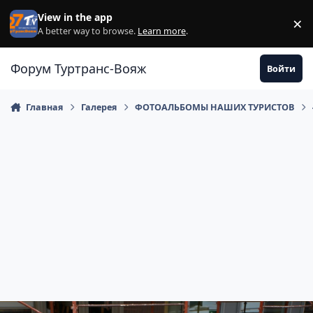
Перейти к содержанию
View in the app
×
Di
A better way to browse.
Learn more
.
Форум Туртранс-Вояж
Войти
Главная
Галерея
ФОТОАЛЬБОМЫ НАШИХ ТУРИСТОВ