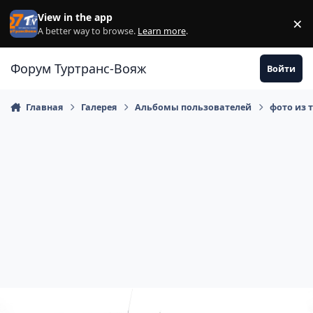
Перейти к содержанию
View in the app
×
Di
A better way to browse.
Learn more
.
Форум Туртранс-Вояж
Войти
Главная
Галерея
Альбомы пользователей
фото из 